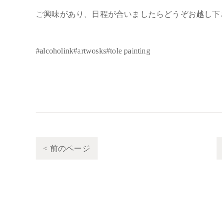
ご興味があり、日程が合いましたらどうぞお越し下
#alcoholink#artwosks#tole painting
< 前のページ