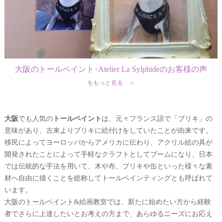
大阪のトールペイント･Atelier La Sylphideのお客様の声
をもっと見る ＞
大阪
でも人気の
トールペイント
は、元々フランス語で「ブリキ」の
意味があり、古来よりブリキに絵付けをしていたことが由来です。
移民によってヨーロッパからアメリカに伝わり、アクリル絵の具が
開発されたことによって手軽なクラフトとしてブームになり、日本
では伝統的な手法を用いて、木や布、ブリキや缶といった様々な素
材へ自由に描くことを総称してトールペインティングとも呼ばれて
います。
大阪
の
トールペイント
&絵画教室では、新たに始めたい方から経験
者でさらに上達したいとお考えの方まで、あらゆるニーズにお応え