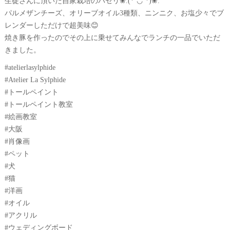
生徒さんに頂いた自家栽培のパセリ❀.(*´◡`*)❀.
パルメザンチーズ、オリーブオイル3種類、ニンニク、お塩少々でブ
レンダーしただけで超美味😊
焼き豚を作ったのでその上に乗せてみんなでランチの一品でいただ
きました。
#atelierlasylphide
#Atelier La Sylphide
#トールペイント
#トールペイント教室
#絵画教室
#大阪
#肖像画
#ペット
#犬
#猫
#洋画
#オイル
#アクリル
#ウェディングボード