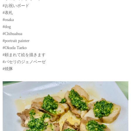
#お祝いボード
#表札
#osaka
#dog
#Chihuahua
#portrait painter
#Okuda Taeko
#頼まれて絵を描きます
#パセリのジェノベーゼ
#焼豚